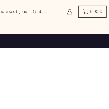
ndre ses bijoux
Contact
0,00
€