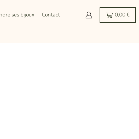
ndre ses bijoux
Contact
0,00
€