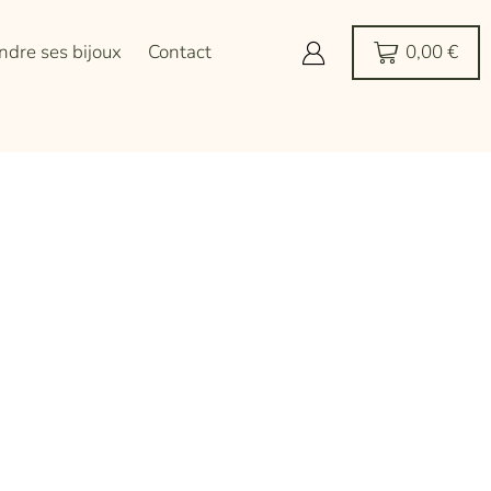
ndre ses bijoux
Contact
0,00
€